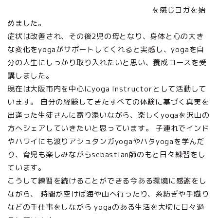
を感じヨガを始
めました。
症状は改善され、その後2児の母となり、身体と心の大き
な変化をyogaがサポートしてくれると実感し、yogaを自
分の人生にしっかり取り入れたいと思い、養成コースを受
講しました。
現在は大阪市内を中心にyoga Instructorとして活動して
います。 自分の経験してきたすべての体験に基づく真実を
出逢った生徒さんに寄り添いながら、楽しくyogaを沢山の
方へシェアしていきたいと思っています。 子連れでインド
やハワイにも渡りアシュタンガyogaやハタyogaを学んだ
り、育児も楽しみながらsebastian師のもと日々練習をし
ています。
こうして練習を続けることができる今ある環境に感謝をし
ながら、 時間が空けば海や山へ行ったり、糸紡ぎや手織り
などの手仕事をしながら yogaのある生活を大切に日々過