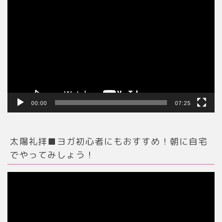
動
画
プ
レ
ー
ヤ
ー
00:00
07:25
太陽礼拝■ヨガ初心者にもおすすめ！朝に自宅
でやってみしょう！
動
画
プ
レ
ー