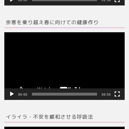
余寒を乗り越え春に向けての健康作り
動
画
プ
レ
ー
ヤ
ー
00:00
06:55
イライラ・不安を緩和させる呼吸法